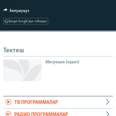
ОНЛАЙН ШЕРИНЕ
ЭЖЕ-СИҢДИЛЕР
Бөлүшүңүз
АЗАТТЫК+
Бизди Google'дан табыңыз
ЫҢГАЙСЫЗ СУРООЛОР
ЭЕ/АРнун бардык сайттары
Тектеш
Миграция (аудио)
ТВ ПРОГРАММАЛАР
РАДИО ПРОГРАММАЛАР