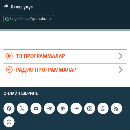
ОНЛАЙН ШЕРИНЕ
ЭЖЕ-СИҢДИЛЕР
Бөлүшүңүз
АЗАТТЫК+
Бизди Google'дан табыңыз
ЫҢГАЙСЫЗ СУРООЛОР
ЭЕ/АРнун бардык сайттары
ТВ ПРОГРАММАЛАР
РАДИО ПРОГРАММАЛАР
ОНЛАЙН ШЕРИНЕ