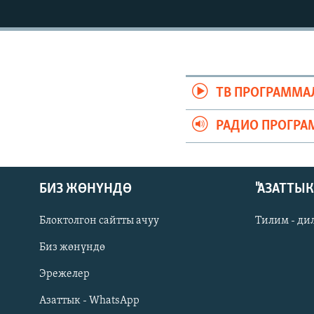
ЭЖЕ-СИҢДИЛЕР
АЗАТТЫК+
ЫҢГАЙСЫЗ СУРООЛОР
ТВ ПРОГРАММА
РАДИО ПРОГРА
БИЗ ЖӨНҮНДӨ
"АЗАТТЫ
Блоктолгон сайтты ачуу
Тилим - ди
Биз жөнүндө
Русский
Эрежелер
Азаттык - WhatsApp
ОНЛАЙН ШЕРИНЕ