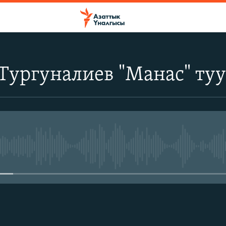
Тургуналиев "Манас" ту
No media source currently avail