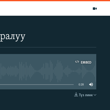
уралуу
EMBED
able
0:28
Түз линк
EMBED