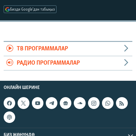
ОНЛАЙН ШЕРИНЕ
ЭЖЕ-СИҢДИЛЕР
Бизди Google'дан табыңыз
АЗАТТЫК+
ЫҢГАЙСЫЗ СУРООЛОР
ЭЕ/АРнун бардык сайттары
ТВ ПРОГРАММАЛАР
РАДИО ПРОГРАММАЛАР
ОНЛАЙН ШЕРИНЕ
БИЗ ЖӨНҮНДӨ