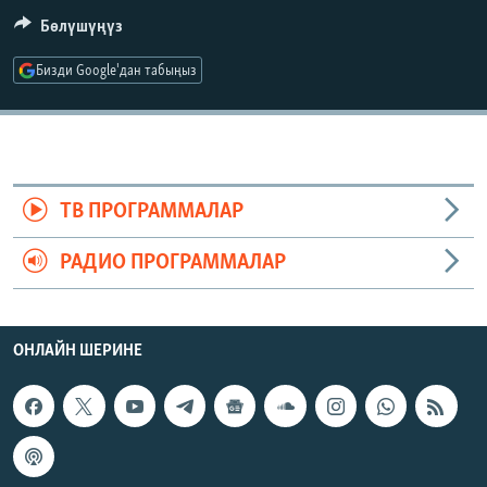
ОНЛАЙН ШЕРИНЕ
ЭЖЕ-СИҢДИЛЕР
Бөлүшүңүз
АЗАТТЫК+
Бизди Google'дан табыңыз
ЫҢГАЙСЫЗ СУРООЛОР
ЭЕ/АРнун бардык сайттары
ТВ ПРОГРАММАЛАР
РАДИО ПРОГРАММАЛАР
ОНЛАЙН ШЕРИНЕ