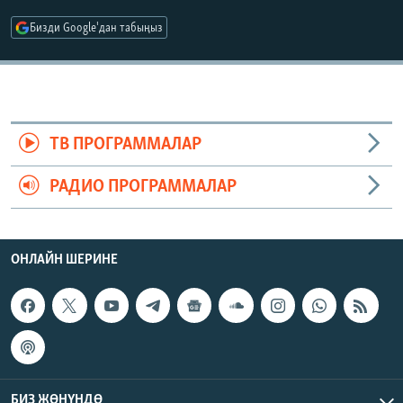
ОНЛАЙН ШЕРИНЕ
ЭЖЕ-СИҢДИЛЕР
Бизди Google'дан табыңыз
АЗАТТЫК+
ЫҢГАЙСЫЗ СУРООЛОР
ЭЕ/АРнун бардык сайттары
ТВ ПРОГРАММАЛАР
РАДИО ПРОГРАММАЛАР
ОНЛАЙН ШЕРИНЕ
БИЗ ЖӨНҮНДӨ