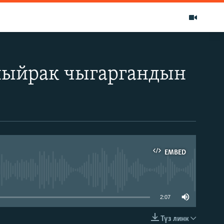
шыйрак чыгаргандын
EMBED
able
2:07
Түз линк