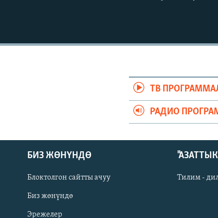
ЭЖЕ-СИҢДИЛЕР
АЗАТТЫК+
ЫҢГАЙСЫЗ СУРООЛОР
ТВ ПРОГРАММА
РАДИО ПРОГРА
БИЗ ЖӨНҮНДӨ
"АЗАТТЫ
Блоктолгон сайтты ачуу
Тилим - ди
Биз жөнүндө
Русский
Эрежелер