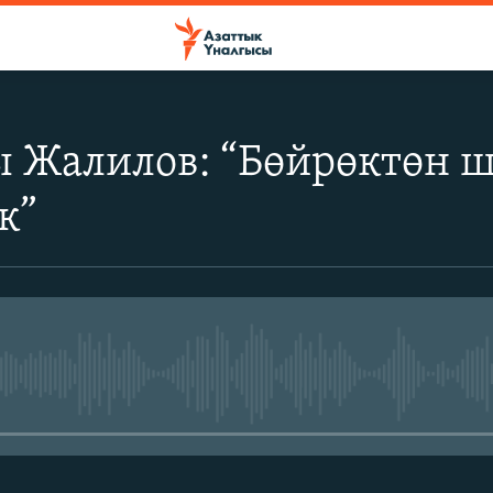
ы Жалилов: “Бөйрөктөн 
к”
No media source currently avail