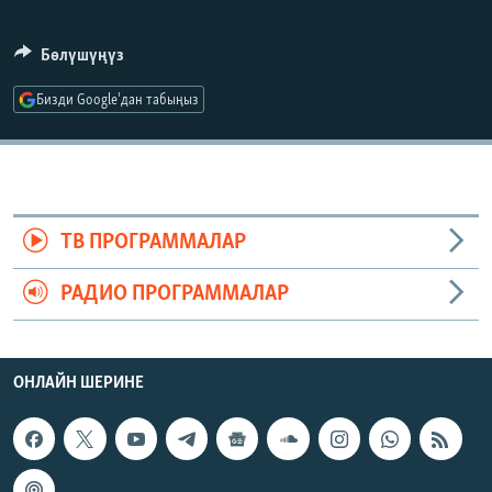
ОНЛАЙН ШЕРИНЕ
ЭЖЕ-СИҢДИЛЕР
Бөлүшүңүз
АЗАТТЫК+
ЫҢГАЙСЫЗ СУРООЛОР
Бизди Google'дан табыңыз
ЭЕ/АРнун бардык сайттары
ТВ ПРОГРАММАЛАР
РАДИО ПРОГРАММАЛАР
ОНЛАЙН ШЕРИНЕ