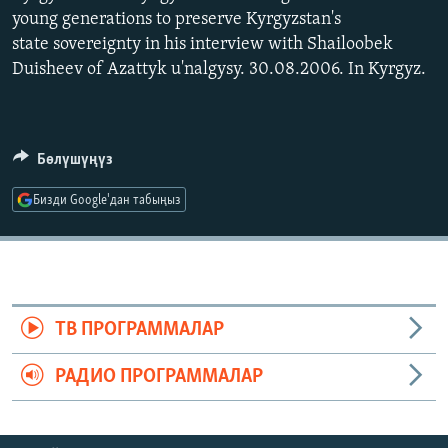
ОНЛАЙН ШЕРИНЕ
young generations to preserve Kyrgyzstan's
ЭЖЕ-СИҢДИЛЕР
state sovereignty in his interview with Shailoobek
АЗАТТЫК+
Duisheev of Azattyk u'nalgysy. 30.08.2006. In Kyrgyz.
ЫҢГАЙСЫЗ СУРООЛОР
ЭЕ/АРнун бардык сайттары
Бөлүшүңүз
Бизди Google'дан табыңыз
ТВ ПРОГРАММАЛАР
РАДИО ПРОГРАММАЛАР