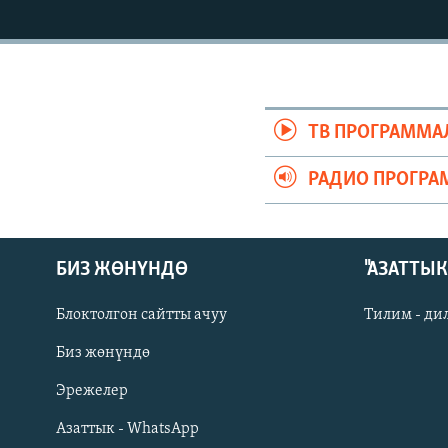
ЭЖЕ-СИҢДИЛЕР
АЗАТТЫК+
ЫҢГАЙСЫЗ СУРООЛОР
ТВ ПРОГРАММА
РАДИО ПРОГРА
БИЗ ЖӨНҮНДӨ
"АЗАТТЫ
Блоктолгон сайтты ачуу
Тилим - ди
Биз жөнүндө
Русский
Эрежелер
Азаттык - WhatsApp
ОНЛАЙН ШЕРИНЕ