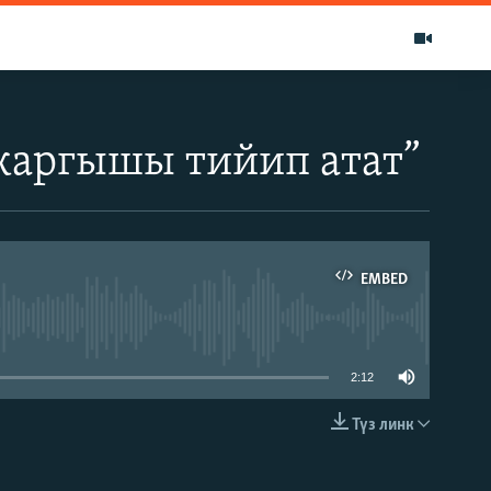
каргышы тийип атат”
EMBED
able
2:12
Түз линк
EMBED