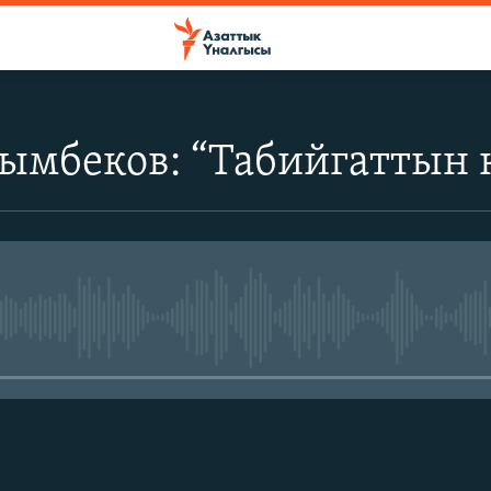
лымбеков: “Табийгаттын 
No media source currently avail