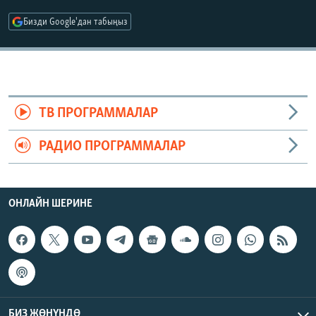
ОНЛАЙН ШЕРИНЕ
ЭЖЕ-СИҢДИЛЕР
Бизди Google'дан табыңыз
АЗАТТЫК+
ЫҢГАЙСЫЗ СУРООЛОР
ЭЕ/АРнун бардык сайттары
ТВ ПРОГРАММАЛАР
РАДИО ПРОГРАММАЛАР
ОНЛАЙН ШЕРИНЕ
БИЗ ЖӨНҮНДӨ