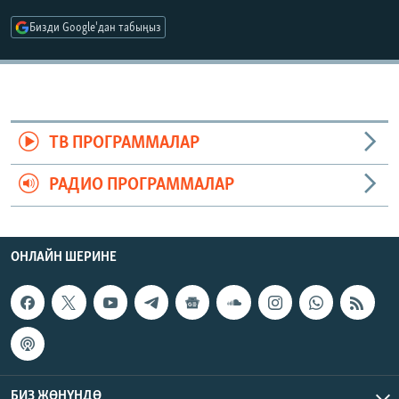
ОНЛАЙН ШЕРИНЕ
ЭЖЕ-СИҢДИЛЕР
Бизди Google'дан табыңыз
АЗАТТЫК+
ЫҢГАЙСЫЗ СУРООЛОР
ЭЕ/АРнун бардык сайттары
ТВ ПРОГРАММАЛАР
РАДИО ПРОГРАММАЛАР
ОНЛАЙН ШЕРИНЕ
БИЗ ЖӨНҮНДӨ