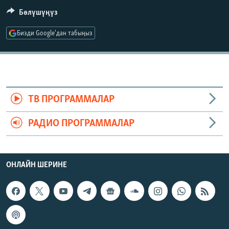
ОНЛАЙН ШЕРИНЕ
ЭЖЕ-СИҢДИЛЕР
Бөлүшүңүз
АЗАТТЫК+
Бизди Google'дан табыңыз
ЫҢГАЙСЫЗ СУРООЛОР
ЭЕ/АРнун бардык сайттары
ТВ ПРОГРАММАЛАР
РАДИО ПРОГРАММАЛАР
ОНЛАЙН ШЕРИНЕ