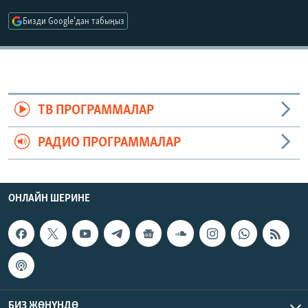
ОНЛАЙН ШЕРИНЕ
ЭЖЕ-СИҢДИЛЕР
Бизди Google'дан табыңыз
АЗАТТЫК+
ЫҢГАЙСЫЗ СУРООЛОР
ЭЕ/АРнун бардык сайттары
ТВ ПРОГРАММАЛАР
РАДИО ПРОГРАММАЛАР
ОНЛАЙН ШЕРИНЕ
БИЗ ЖӨНҮНДӨ