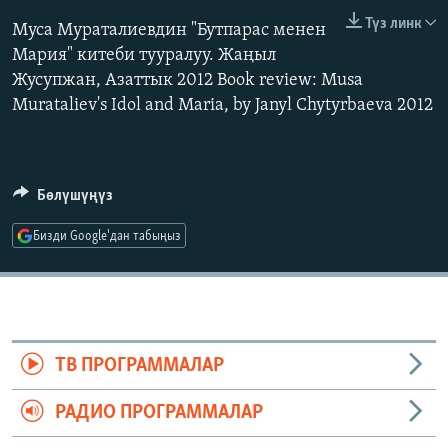
ОНЛАЙН ШЕРИНЕ
ЭЖЕ-СИҢДИЛЕР
Түз линк
Муса Мураталиевдин "Бутпарас менен
Мария" китеби тууралуу. Жаңыл
АЗАТТЫК+
Жусупжан, Азаттык 2012 Book review: Musa
ЫҢГАЙСЫЗ СУРООЛОР
Murataliev's Idol and Maria, by Janyl Chytyrbaeva 2012
ЭЕ/АРнун бардык сайттары
Бөлүшүңүз
Бизди Google'дан табыңыз
ТВ ПРОГРАММАЛАР
РАДИО ПРОГРАММАЛАР