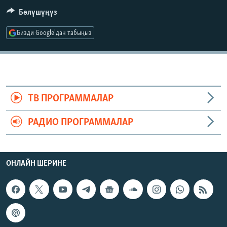
ОНЛАЙН ШЕРИНЕ
ЭЖЕ-СИҢДИЛЕР
Бөлүшүңүз
АЗАТТЫК+
Бизди Google'дан табыңыз
ЫҢГАЙСЫЗ СУРООЛОР
ЭЕ/АРнун бардык сайттары
ТВ ПРОГРАММАЛАР
РАДИО ПРОГРАММАЛАР
ОНЛАЙН ШЕРИНЕ