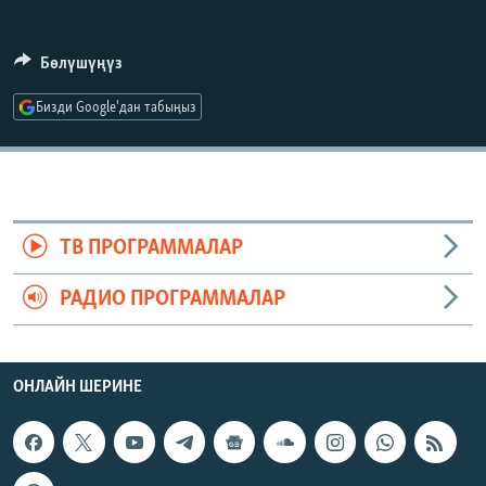
ОНЛАЙН ШЕРИНЕ
ЭЖЕ-СИҢДИЛЕР
АЗАТТЫК+
Бөлүшүңүз
ЫҢГАЙСЫЗ СУРООЛОР
Бизди Google'дан табыңыз
ЭЕ/АРнун бардык сайттары
ТВ ПРОГРАММАЛАР
РАДИО ПРОГРАММАЛАР
ОНЛАЙН ШЕРИНЕ