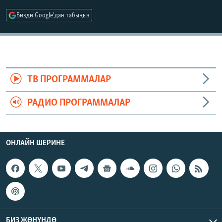
ОНЛАЙН ШЕРИНЕ
ЭЖЕ-СИҢДИЛЕР
Бизди Google'дан табыңыз
АЗАТТЫК+
ЫҢГАЙСЫЗ СУРООЛОР
ЭЕ/АРнун бардык сайттары
ТВ ПРОГРАММАЛАР
РАДИО ПРОГРАММАЛАР
ОНЛАЙН ШЕРИНЕ
БИЗ ЖӨНҮНДӨ