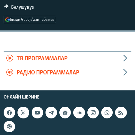
ОНЛАЙН ШЕРИНЕ
ЭЖЕ-СИҢДИЛЕР
Бөлүшүңүз
АЗАТТЫК+
Бизди Google'дан табыңыз
ЫҢГАЙСЫЗ СУРООЛОР
ЭЕ/АРнун бардык сайттары
ТВ ПРОГРАММАЛАР
РАДИО ПРОГРАММАЛАР
ОНЛАЙН ШЕРИНЕ