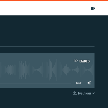
EMBED
able
13:33
Түз линк
EMBED