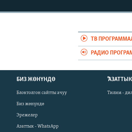
ЭЖЕ-СИҢДИЛЕР
АЗАТТЫК+
ЫҢГАЙСЫЗ СУРООЛОР
ТВ ПРОГРАММА
РАДИО ПРОГРА
БИЗ ЖӨНҮНДӨ
"АЗАТТЫ
Блоктолгон сайтты ачуу
Тилим - ди
Биз жөнүндө
Русский
Эрежелер
Азаттык - WhatsApp
ОНЛАЙН ШЕРИНЕ