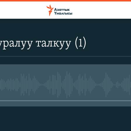
уралуу талкуу (1)
No media source currently avail