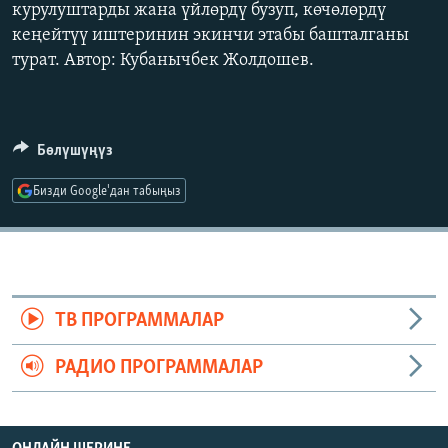
курулуштарды жана үйлөрдү бузуп, көчөлөрдү
ОНЛАЙН ШЕРИНЕ
ЭЖЕ-СИҢДИЛЕР
кеңейтүү иштеринин экинчи этабы башталганы
АЗАТТЫК+
турат. Автор: Кубанычбек Жолдошев.
ЫҢГАЙСЫЗ СУРООЛОР
Бөлүшүңүз
ЭЕ/АРнун бардык сайттары
Бизди Google'дан табыңыз
ТВ ПРОГРАММАЛАР
РАДИО ПРОГРАММАЛАР