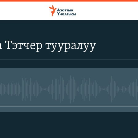
 Тэтчер тууралуу
No media source currently avail