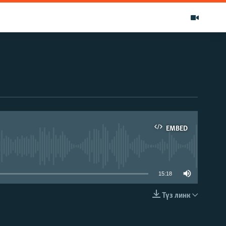
EMBED
able
15:18
Түз линк
EMBED