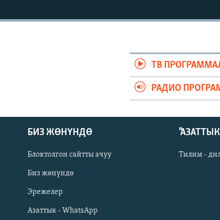
ЭЖЕ-СИҢДИЛЕР
АЗАТТЫК+
ЫҢГАЙСЫЗ СУРООЛОР
ТВ ПРОГРАММА
РАДИО ПРОГРА
БИЗ ЖӨНҮНДӨ
"АЗАТТЫ
Блоктолгон сайтты ачуу
Тилим - ди
Биз жөнүндө
Русский
Эрежелер
Азаттык - WhatsApp
ОНЛАЙН ШЕРИНЕ