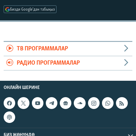
ОНЛАЙН ШЕРИНЕ
ЭЖЕ-СИҢДИЛЕР
Бизди Google'дан табыңыз
АЗАТТЫК+
ЫҢГАЙСЫЗ СУРООЛОР
ЭЕ/АРнун бардык сайттары
ТВ ПРОГРАММАЛАР
РАДИО ПРОГРАММАЛАР
ОНЛАЙН ШЕРИНЕ
БИЗ ЖӨНҮНДӨ