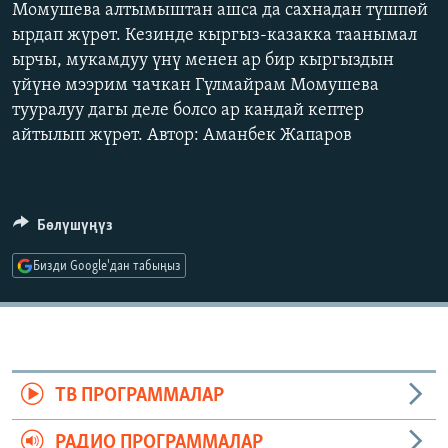
Момушева алтымыштан ашса да сахнадан түшпөй
ОНЛАЙН ШЕРИНЕ
ЭЖЕ-СИҢДИЛЕР
ырдап жүрөт. Кезинде кыргыз-казакка таанымал
АЗАТТЫК+
ырчы, мукамдуу үнү менен ар бир кыргыздын
үйүнө мээрим чачкан Гүлмайрам Момушева
ЫҢГАЙСЫЗ СУРООЛОР
тууралуу дагы деле болсо ар кандай кептер
айтылып жүрөт. Автор: Аманбек Жапаров
ЭЕ/АРнун бардык сайттары
Бөлүшүңүз
Бизди Google'дан табыңыз
ТВ ПРОГРАММАЛАР
РАДИО ПРОГРАММАЛАР