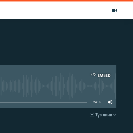
EMBED
able
24:59
Түз линк
EMBED