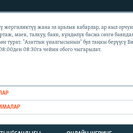
үү жергиликтүү жана эл аралык кабарлар, ар кыл орчу
ртаж, маек, талкуу, баян, күндөлүк басма сөзгө баянд
өн турат. "Азаттык үналгысынын" бул таңкы берүүсү 
08:00ден 08:30га чейин обого чыгарылат.
ЛАР
ММАЛАР