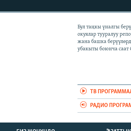
ЭЖЕ-СИҢДИЛЕР
АЗАТТЫК+
ЫҢГАЙСЫЗ СУРООЛОР
Бул таңкы үналгы бер
окуялар тууралуу репо
жана башка берүүлөрд
убакыты боюнча саат 
ТВ ПРОГРАММА
РАДИО ПРОГРА