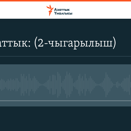
аттык: (2-чыгарылыш)
No media source currently avail