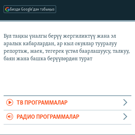
ОНЛАЙН ШЕРИНЕ
ЭЖЕ-СИҢДИЛЕР
Бизди Google'дан табыңыз
АЗАТТЫК+
ЫҢГАЙСЫЗ СУРООЛОР
Бул таңкы үналгы берүү жергиликтүү жана эл
аралык кабарлардан, ар кыл окуялар тууралуу
ЭЕ/АРнун бардык сайттары
репортаж, маек, тегерек үстөл баарлашуусу, талкуу,
баян жана башка берүүлөрдөн турат
ТВ ПРОГРАММАЛАР
РАДИО ПРОГРАММАЛАР