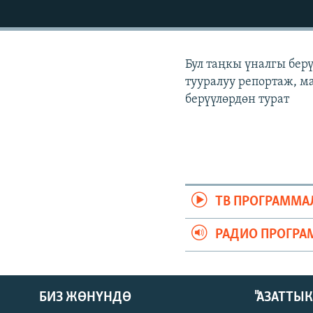
ЭЖЕ-СИҢДИЛЕР
АЗАТТЫК+
ЫҢГАЙСЫЗ СУРООЛОР
Бул таңкы үналгы бер
тууралуу репортаж, ма
берүүлөрдөн турат
ТВ ПРОГРАММА
РАДИО ПРОГРА
БИЗ ЖӨНҮНДӨ
"АЗАТТЫ