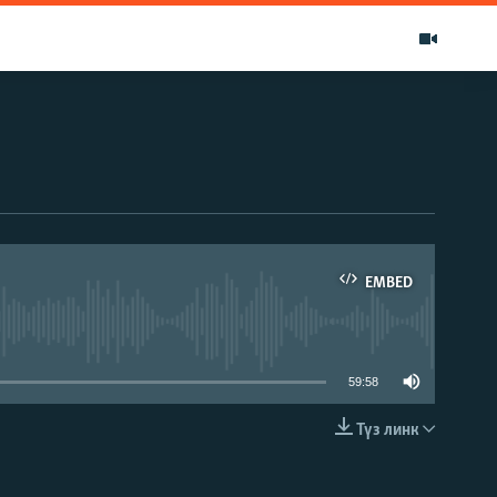
EMBED
able
59:58
Түз линк
EMBED