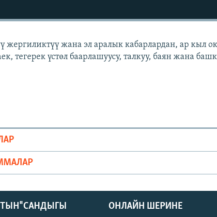
үү жергиликтүү жана эл аралык кабарлардан, ар кыл о
ек, тегерек үстөл баарлашуусу, талкуу, баян жана баш
ЛАР
ММАЛАР
КТЫН" САНДЫГЫ
ОНЛАЙН ШЕРИНЕ