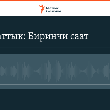
ттык: Биринчи саат
No media source currently avail