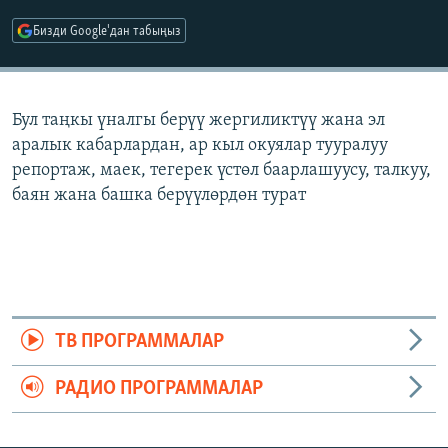
ОНЛАЙН ШЕРИНЕ
ЭЖЕ-СИҢДИЛЕР
Бизди Google'дан табыңыз
АЗАТТЫК+
ЫҢГАЙСЫЗ СУРООЛОР
Бул таңкы үналгы берүү жергиликтүү жана эл
аралык кабарлардан, ар кыл окуялар тууралуу
ЭЕ/АРнун бардык сайттары
репортаж, маек, тегерек үстөл баарлашуусу, талкуу,
баян жана башка берүүлөрдөн турат
ТВ ПРОГРАММАЛАР
РАДИО ПРОГРАММАЛАР