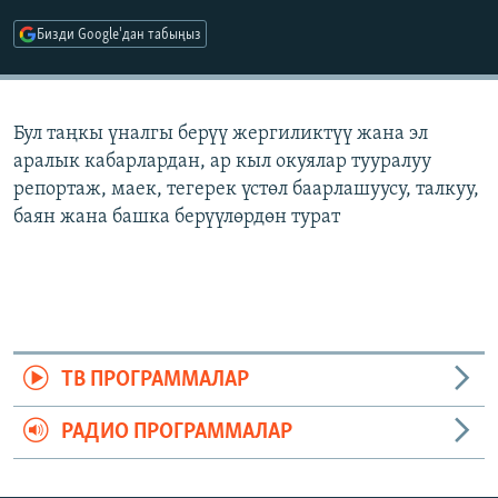
ОНЛАЙН ШЕРИНЕ
ЭЖЕ-СИҢДИЛЕР
Бизди Google'дан табыңыз
АЗАТТЫК+
ЫҢГАЙСЫЗ СУРООЛОР
Бул таңкы үналгы берүү жергиликтүү жана эл
аралык кабарлардан, ар кыл окуялар тууралуу
ЭЕ/АРнун бардык сайттары
репортаж, маек, тегерек үстөл баарлашуусу, талкуу,
баян жана башка берүүлөрдөн турат
ТВ ПРОГРАММАЛАР
РАДИО ПРОГРАММАЛАР