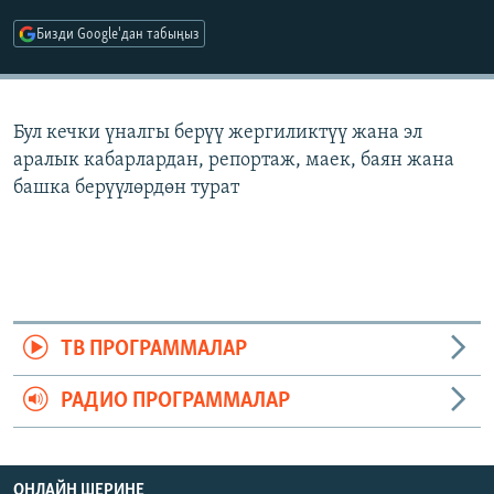
ОНЛАЙН ШЕРИНЕ
ЭЖЕ-СИҢДИЛЕР
Бизди Google'дан табыңыз
АЗАТТЫК+
ЫҢГАЙСЫЗ СУРООЛОР
Бул кечки үналгы берүү жергиликтүү жана эл
аралык кабарлардан, репортаж, маек, баян жана
ЭЕ/АРнун бардык сайттары
башка берүүлөрдөн турат
ТВ ПРОГРАММАЛАР
РАДИО ПРОГРАММАЛАР
ОНЛАЙН ШЕРИНЕ