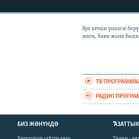
ЭЖЕ-СИҢДИЛЕР
АЗАТТЫК+
ЫҢГАЙСЫЗ СУРООЛОР
Бул кечки үналгы бер
маек, баян жана башк
ТВ ПРОГРАММА
РАДИО ПРОГРА
БИЗ ЖӨНҮНДӨ
"АЗАТТЫ
Блоктолгон сайтты ачуу
Тилим - ди