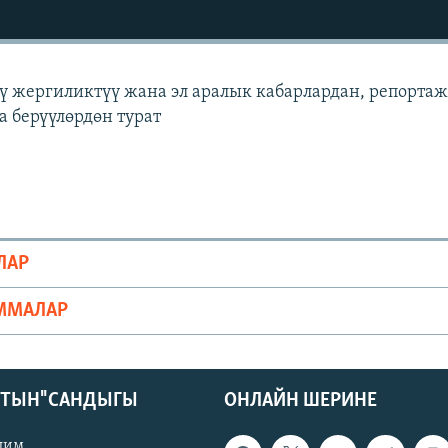
үү жергиликтүү жана эл аралык кабарлардан, репортаж
а берүүлөрдөн турат
ЛАР
ММАЛАР
КТЫН" САНДЫГЫ
ОНЛАЙН ШЕРИНЕ
лим