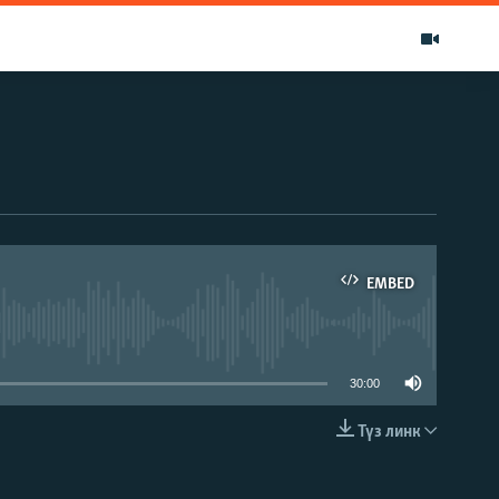
EMBED
able
30:00
Түз линк
EMBED