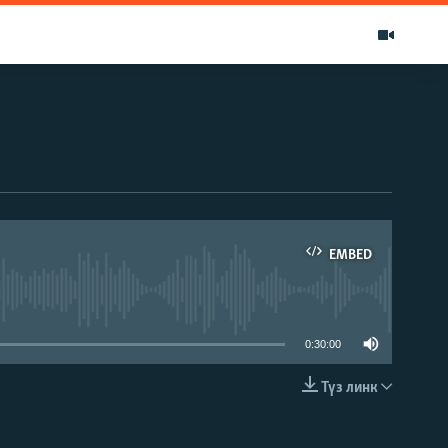
EMBED
able
0:30:00
Түз линк
EMBED