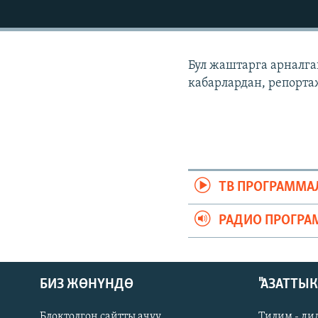
ЭЖЕ-СИҢДИЛЕР
АЗАТТЫК+
ЫҢГАЙСЫЗ СУРООЛОР
Бул жаштарга арналга
кабарлардан, репорта
ТВ ПРОГРАММА
РАДИО ПРОГРА
БИЗ ЖӨНҮНДӨ
"АЗАТТЫ
Блоктолгон сайтты ачуу
Тилим - ди