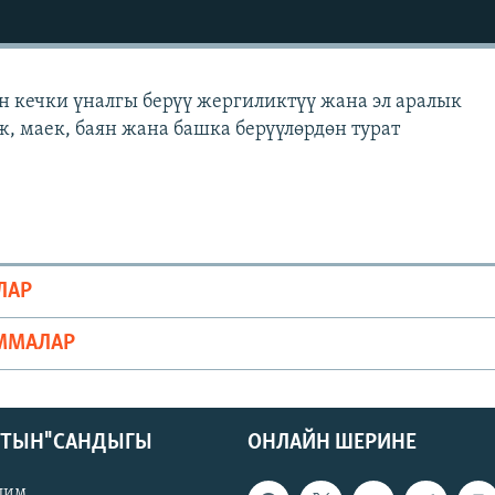
н кечки үналгы берүү жергиликтүү жана эл аралык
ж, маек, баян жана башка берүүлөрдөн турат
ЛАР
ММАЛАР
КТЫН" САНДЫГЫ
ОНЛАЙН ШЕРИНЕ
лим