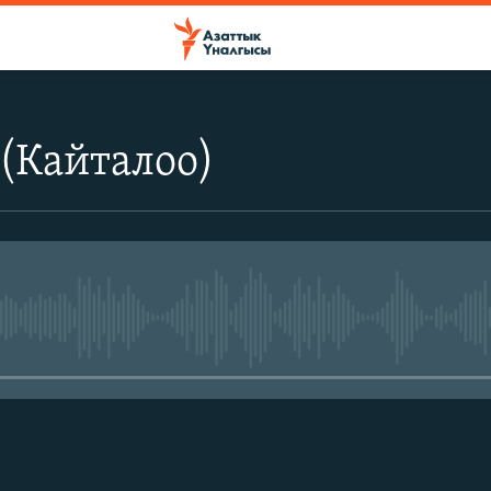
(Кайталоо)
No media source currently avail