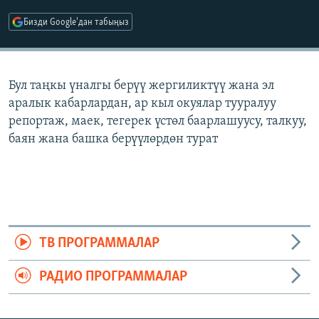
ОНЛАЙН ШЕРИНЕ
ЭЖЕ-СИҢДИЛЕР
Бизди Google'дан табыңыз
АЗАТТЫК+
ЫҢГАЙСЫЗ СУРООЛОР
Бул таңкы үналгы берүү жергиликтүү жана эл
аралык кабарлардан, ар кыл окуялар тууралуу
ЭЕ/АРнун бардык сайттары
репортаж, маек, тегерек үстөл баарлашуусу, талкуу,
баян жана башка берүүлөрдөн турат
ТВ ПРОГРАММАЛАР
РАДИО ПРОГРАММАЛАР