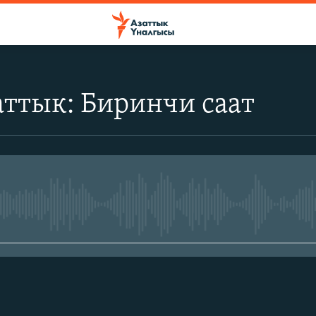
ттык: Биринчи саат
No media source currently avail