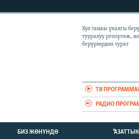
ЭЖЕ-СИҢДИЛЕР
АЗАТТЫК+
ЫҢГАЙСЫЗ СУРООЛОР
Бул таңкы үналгы бер
тууралуу репортаж, ма
берүүлөрдөн турат
ТВ ПРОГРАММА
РАДИО ПРОГРА
БИЗ ЖӨНҮНДӨ
"АЗАТТЫ