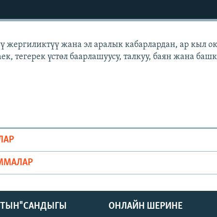
үү жергиликтүү жана эл аралык кабарлардан, ар кыл о
ек, тегерек үстөл баарлашуусу, талкуу, баян жана баш
ЛАР
ММАЛАР
КТЫН" САНДЫГЫ
ОНЛАЙН ШЕРИНЕ