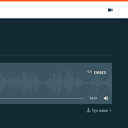
EMBED
able
59:57
Түз линк
EMBED