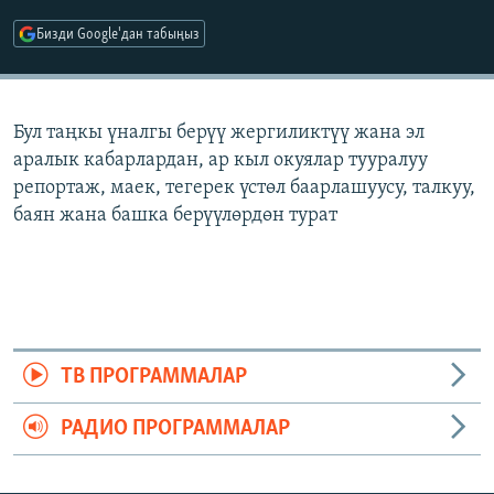
ОНЛАЙН ШЕРИНЕ
ЭЖЕ-СИҢДИЛЕР
Бизди Google'дан табыңыз
АЗАТТЫК+
ЫҢГАЙСЫЗ СУРООЛОР
Бул таңкы үналгы берүү жергиликтүү жана эл
аралык кабарлардан, ар кыл окуялар тууралуу
ЭЕ/АРнун бардык сайттары
репортаж, маек, тегерек үстөл баарлашуусу, талкуу,
баян жана башка берүүлөрдөн турат
ТВ ПРОГРАММАЛАР
РАДИО ПРОГРАММАЛАР