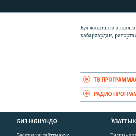
ЭЖЕ-СИҢДИЛЕР
АЗАТТЫК+
ЫҢГАЙСЫЗ СУРООЛОР
Бул жаштарга арналга
кабарлардан, репорта
ТВ ПРОГРАММА
РАДИО ПРОГРА
БИЗ ЖӨНҮНДӨ
"АЗАТТЫ
Блоктолгон сайтты ачуу
Тилим - ди