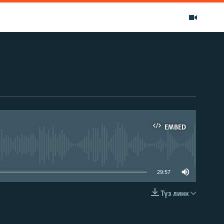
EMBED
able
29:57
Түз линк
EMBED