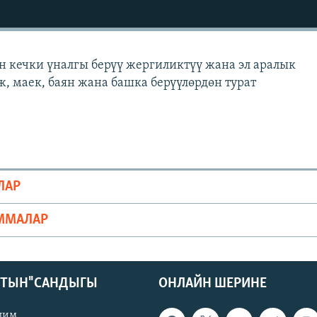
н кечки үналгы берүү жергиликтүү жана эл аралык
ж, маек, баян жана башка берүүлөрдөн турат
ЛАР
ММАЛАР
КТЫН" САНДЫГЫ
ОНЛАЙН ШЕРИНЕ
лим