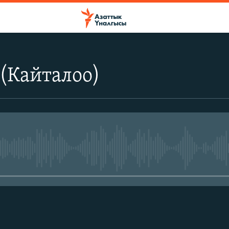
(Кайталоо)
No media source currently avail