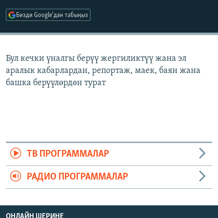
ОНЛАЙН ШЕРИНЕ
ЭЖЕ-СИҢДИЛЕР
Бизди Google'дан табыңыз
АЗАТТЫК+
ЫҢГАЙСЫЗ СУРООЛОР
Бул кечки үналгы берүү жергиликтүү жана эл
аралык кабарлардан, репортаж, маек, баян жана
ЭЕ/АРнун бардык сайттары
башка берүүлөрдөн турат
ТВ ПРОГРАММАЛАР
РАДИО ПРОГРАММАЛАР
ОНЛАЙН ШЕРИНЕ