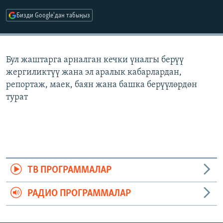
ОНЛАЙН ШЕРИНЕ
ЭЖЕ-СИҢДИЛЕР
Бизди Google'дан табыңыз
АЗАТТЫК+
ЫҢГАЙСЫЗ СУРООЛОР
Бул жаштарга арналган кечки үналгы берүү
жергиликтүү жана эл аралык кабарлардан,
ЭЕ/АРнун бардык сайттары
репортаж, маек, баян жана башка берүүлөрдөн
турат
ТВ ПРОГРАММАЛАР
РАДИО ПРОГРАММАЛАР