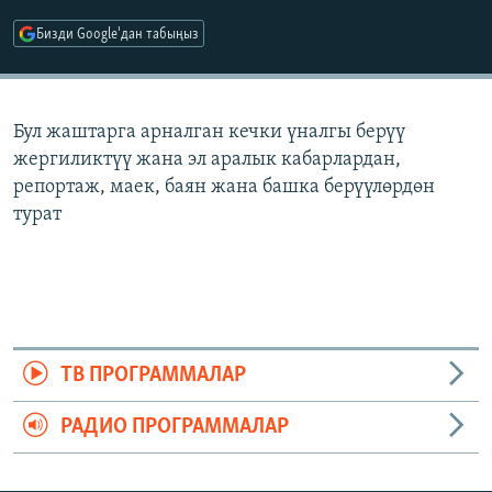
ОНЛАЙН ШЕРИНЕ
ЭЖЕ-СИҢДИЛЕР
Бизди Google'дан табыңыз
АЗАТТЫК+
ЫҢГАЙСЫЗ СУРООЛОР
Бул жаштарга арналган кечки үналгы берүү
жергиликтүү жана эл аралык кабарлардан,
ЭЕ/АРнун бардык сайттары
репортаж, маек, баян жана башка берүүлөрдөн
турат
ТВ ПРОГРАММАЛАР
РАДИО ПРОГРАММАЛАР