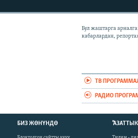
ЭЖЕ-СИҢДИЛЕР
АЗАТТЫК+
ЫҢГАЙСЫЗ СУРООЛОР
Бул жаштарга арналга
кабарлардан, репорта
ТВ ПРОГРАММА
РАДИО ПРОГРА
БИЗ ЖӨНҮНДӨ
"АЗАТТЫ
Блоктолгон сайтты ачуу
Тилим - ди