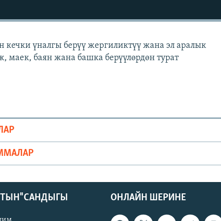
н кечки үналгы берүү жергиликтүү жана эл аралык
ж, маек, баян жана башка берүүлөрдөн турат
ЛАР
ММАЛАР
КТЫН" САНДЫГЫ
ОНЛАЙН ШЕРИНЕ
лим