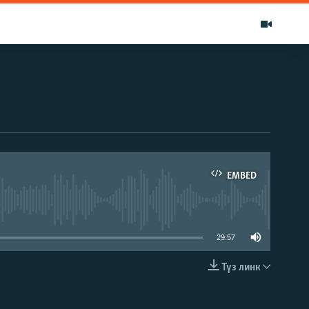
EMBED
able
29:57
Түз линк
EMBED