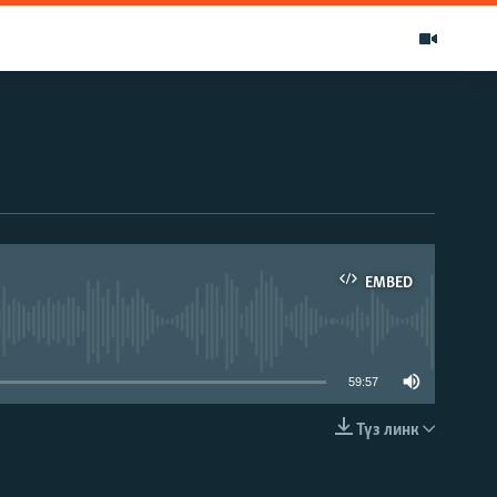
EMBED
able
59:57
Түз линк
EMBED