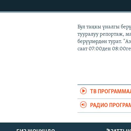
ЭЖЕ-СИҢДИЛЕР
АЗАТТЫК+
ЫҢГАЙСЫЗ СУРООЛОР
Бул таңкы үналгы бер
тууралуу репортаж, ма
берүүлөрдөн турат. "
саат 07:00ден 08:00г
ТВ ПРОГРАММА
РАДИО ПРОГРА