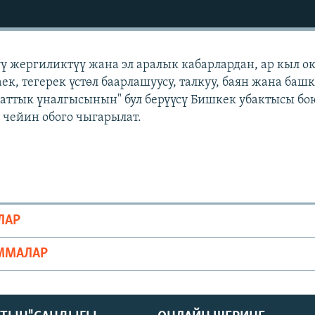
үү жергиликтүү жана эл аралык кабарлардан, ар кыл о
ек, тегерек үстөл баарлашуусу, талкуу, баян жана баш
Азаттык үналгысынын" бул берүүсү Бишкек убактысы б
е чейин обого чыгарылат.
ЛАР
ММАЛАР