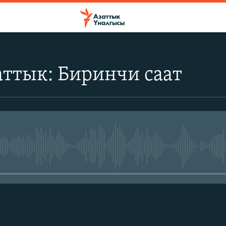
ттык: Биринчи саат
No media source currently avail