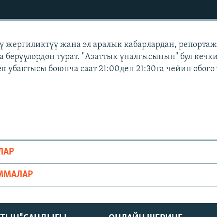
үү жергиликтүү жана эл аралык кабарлардан, репортаж
а берүүлөрдөн турат. "Азаттык үналгысынын" бул кечк
к убактысы боюнча саат 21:00ден 21:30га чейин обого 
ЛАР
ММАЛАР