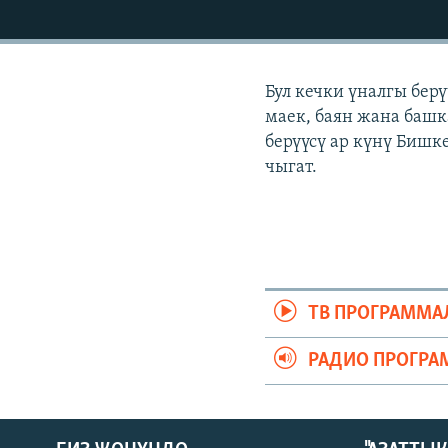
ЭЖЕ-СИҢДИЛЕР
АЗАТТЫК+
ЫҢГАЙСЫЗ СУРООЛОР
Бул кечки үналгы бер
маек, баян жана башк
берүүсү ар күнү Бишке
чыгат.
ТВ ПРОГРАММА
РАДИО ПРОГРА