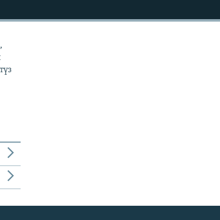
,
и
түз