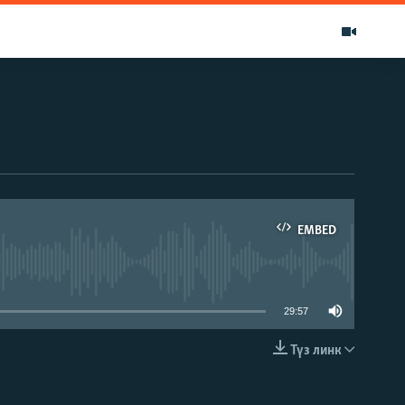
EMBED
able
29:57
Түз линк
EMBED