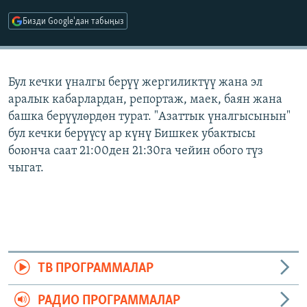
ОНЛАЙН ШЕРИНЕ
ЭЖЕ-СИҢДИЛЕР
Бизди Google'дан табыңыз
АЗАТТЫК+
ЫҢГАЙСЫЗ СУРООЛОР
Бул кечки үналгы берүү жергиликтүү жана эл
аралык кабарлардан, репортаж, маек, баян жана
ЭЕ/АРнун бардык сайттары
башка берүүлөрдөн турат. "Азаттык үналгысынын"
бул кечки берүүсү ар күнү Бишкек убактысы
боюнча саат 21:00ден 21:30га чейин обого түз
чыгат.
ТВ ПРОГРАММАЛАР
РАДИО ПРОГРАММАЛАР