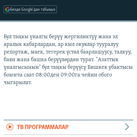
ОНЛАЙН ШЕРИНЕ
ЭЖЕ-СИҢДИЛЕР
Бизди Google'дан табыңыз
АЗАТТЫК+
ЫҢГАЙСЫЗ СУРООЛОР
Бул таңкы үналгы берүү жергиликтүү жана эл
аралык кабарлардан, ар кыл окуялар тууралуу
ЭЕ/АРнун бардык сайттары
репортаж, маек, тегерек үстөл баарлашуусу, талкуу,
баян жана башка берүүлөрдөн турат. "Азаттык
үналгысынын" бул таңкы берүүсү Бишкек убактысы
боюнча саат 08:00ден 09:00га чейин обого
чыгарылат.
ТВ ПРОГРАММАЛАР