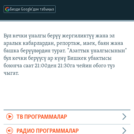
ОНЛАЙН ШЕРИНЕ
ЭЖЕ-СИҢДИЛЕР
Бизди Google'дан табыңыз
АЗАТТЫК+
ЫҢГАЙСЫЗ СУРООЛОР
Бул кечки үналгы берүү жергиликтүү жана эл
аралык кабарлардан, репортаж, маек, баян жана
ЭЕ/АРнун бардык сайттары
башка берүүлөрдөн турат. "Азаттык үналгысынын"
бул кечки берүүсү ар күнү Бишкек убактысы
боюнча саат 21:00ден 21:30га чейин обого түз
чыгат.
ТВ ПРОГРАММАЛАР
РАДИО ПРОГРАММАЛАР