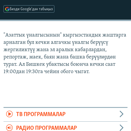
ОНЛАЙН ШЕРИНЕ
ЭЖЕ-СИҢДИЛЕР
Бизди Google'дан табыңыз
АЗАТТЫК+
ЫҢГАЙСЫЗ СУРООЛОР
"Азаттык үналгысынын" кыргызстандык жаштарга
арналган бул кечки алгачкы үналгы берүүсү
ЭЕ/АРнун бардык сайттары
жергиликтүү жана эл аралык кабарлардан,
репортаж, маек, баян жана башка берүүлөрдөн
турат. Ал Бишкек убактысы боюнча кечки саат
19:00дан 19:30га чейин обого чыгат.
ТВ ПРОГРАММАЛАР
РАДИО ПРОГРАММАЛАР