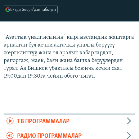
ОНЛАЙН ШЕРИНЕ
ЭЖЕ-СИҢДИЛЕР
Бизди Google'дан табыңыз
АЗАТТЫК+
ЫҢГАЙСЫЗ СУРООЛОР
"Азаттык үналгысынын" кыргызстандык жаштарга
арналган бул кечки алгачкы үналгы берүүсү
ЭЕ/АРнун бардык сайттары
жергиликтүү жана эл аралык кабарлардан,
репортаж, маек, баян жана башка берүүлөрдөн
турат. Ал Бишкек убактысы боюнча кечки саат
19:00дан 19:30га чейин обого чыгат.
ТВ ПРОГРАММАЛАР
РАДИО ПРОГРАММАЛАР