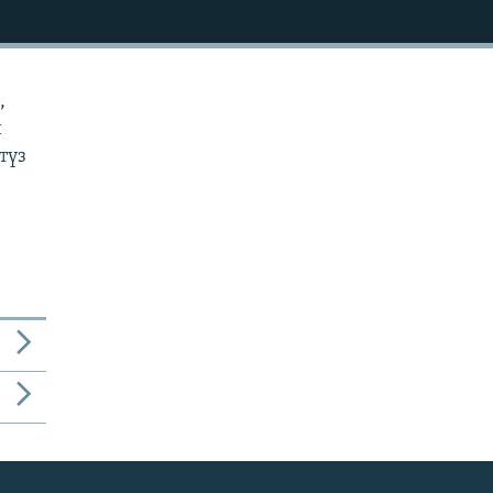
,
и
түз