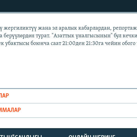
үү жергиликтүү жана эл аралык кабарлардан, репортаж
а берүүлөрдөн турат. "Азаттык үналгысынын" бул кечк
к убактысы боюнча саат 21:00ден 21:30га чейин обого 
ЛАР
ММАЛАР