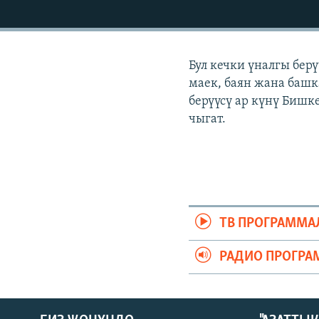
ЭЖЕ-СИҢДИЛЕР
АЗАТТЫК+
ЫҢГАЙСЫЗ СУРООЛОР
Бул кечки үналгы бер
маек, баян жана башк
берүүсү ар күнү Бишке
чыгат.
ТВ ПРОГРАММА
РАДИО ПРОГРА