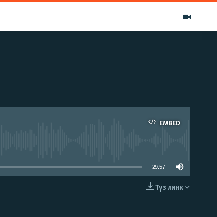
EMBED
able
29:57
Түз линк
EMBED