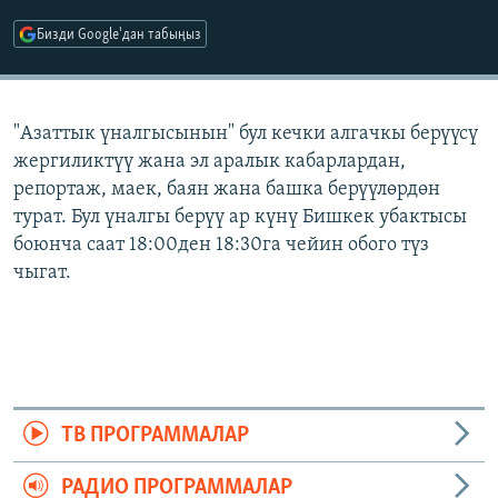
ОНЛАЙН ШЕРИНЕ
ЭЖЕ-СИҢДИЛЕР
Бизди Google'дан табыңыз
АЗАТТЫК+
ЫҢГАЙСЫЗ СУРООЛОР
"Азаттык үналгысынын" бул кечки алгачкы берүүсү
жергиликтүү жана эл аралык кабарлардан,
ЭЕ/АРнун бардык сайттары
репортаж, маек, баян жана башка берүүлөрдөн
турат. Бул үналгы берүү ар күнү Бишкек убактысы
боюнча саат 18:00ден 18:30га чейин обого түз
чыгат.
ТВ ПРОГРАММАЛАР
РАДИО ПРОГРАММАЛАР