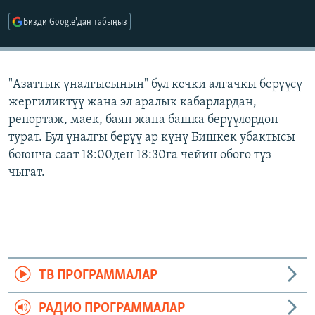
ОНЛАЙН ШЕРИНЕ
ЭЖЕ-СИҢДИЛЕР
Бизди Google'дан табыңыз
АЗАТТЫК+
ЫҢГАЙСЫЗ СУРООЛОР
"Азаттык үналгысынын" бул кечки алгачкы берүүсү
жергиликтүү жана эл аралык кабарлардан,
ЭЕ/АРнун бардык сайттары
репортаж, маек, баян жана башка берүүлөрдөн
турат. Бул үналгы берүү ар күнү Бишкек убактысы
боюнча саат 18:00ден 18:30га чейин обого түз
чыгат.
ТВ ПРОГРАММАЛАР
РАДИО ПРОГРАММАЛАР